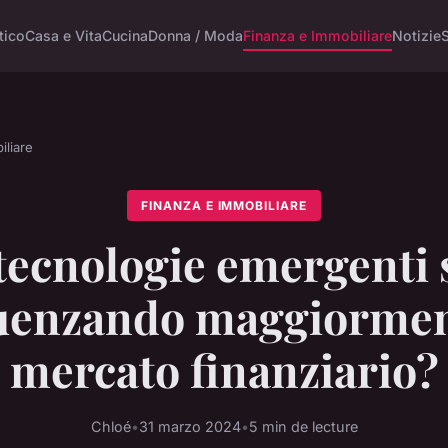
tico
Casa e Vita
Cucina
Donna / Moda
Finanza e Immobiliare
Notizie
S
iliare
FINANZA E IMMOBILIARE
tecnologie emergenti
luenzando maggiorment
mercato finanziario?
Chloé
•
31 marzo 2024
•
5 min de lecture