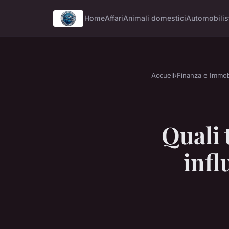
Home
Affari
Animali domestici
Automobilis
Accueil
›
Finanza e Immob
Quali 
inf