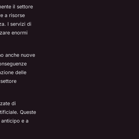
ente il settore
re a risorse
a. I servizi di
zzare enormi
gono anche nuove
 conseguenze
azione delle
 settore
zate di
tificiale. Queste
 anticipo e a