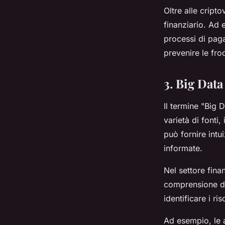
Oltre alle cript
finanziario. Ad 
processi di paga
prevenire le frod
3. Big Data
Il termine "Big 
varietà di fonti,
può fornire intu
informate.
Nel settore finan
comprensione de
identificare i ri
Ad esempio, le 