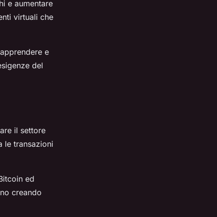
schi e aumentare
nti virtuali che
i apprendere e
esigenze del
re il settore
a le transazioni
Bitcoin ed
anno creando