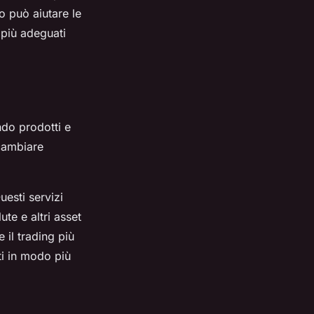
o può aiutare le
i più adeguati
endo prodotti e
 cambiare
esti servizi
te e altri asset
 il trading più
ti in modo più