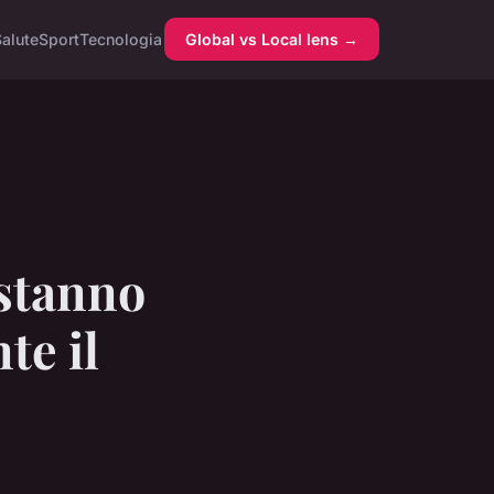
alute
Sport
Tecnologia
Global vs Local lens →
 stanno
e il