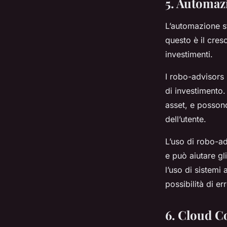
5. Automaz
L’automazione st
questo è il cres
investimenti.
I robo-advisors 
di investimento. 
asset, e possono
dell’utente.
L’uso di robo-ad
e può aiutare gl
l’uso di sistemi
possibilità di er
6. Cloud C