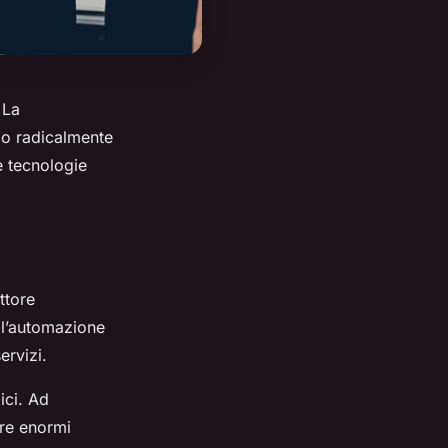
 La
do radicalmente
le tecnologie
ttore
ll’automazione
ervizi.
ici. Ad
are enormi