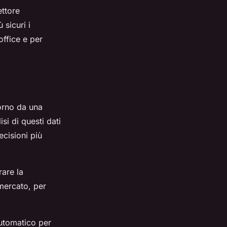
ettore
 sicuri i
office e per
iorno da una
isi di questi dati
ecisioni più
rare la
mercato, per
automatico per